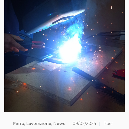
Ferro
,
Lavorazione
,
News
|
09/02/2024
|
Post