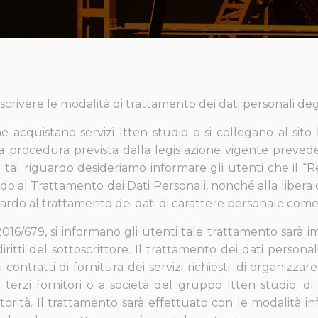
crivere le modalità di trattamento dei dati personali degli
he acquistano servizi Itten studio o si collegano al sito
La procedura prevista dalla legislazione vigente prevede
 a tal riguardo desideriamo informare gli utenti che il
o al Trattamento dei Dati Personali, nonché alla libera c
uardo al trattamento dei dati di carattere personale com
016/679, si informano gli utenti tale trattamento sarà imp
iritti del sottoscrittore. Il trattamento dei dati person
contratti di fornitura dei servizi richiesti; di organizzar
rzi fornitori o a società del gruppo Itten studio; di as
rità. Il trattamento sarà effettuato con le modalità inf