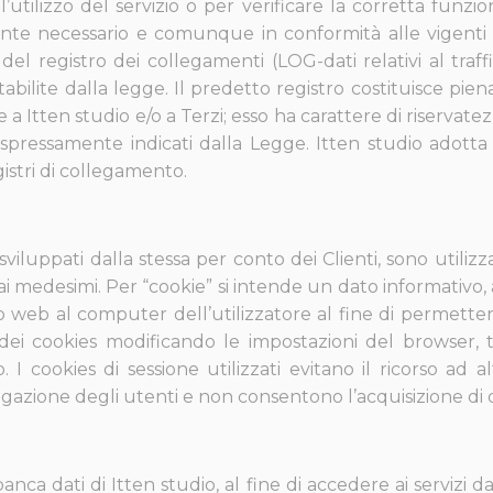
’utilizzo del servizio o per verificare la corretta funzio
ente necessario e comunque in conformità alle vigenti di
el registro dei collegamenti (LOG-dati relativi al traf
abilite dalla legge. Il predetto registro costituisce pien
a Itten studio e/o a Terzi; esso ha carattere di riservatez
espressamente indicati dalla Legge. Itten studio adotta
gistri di collegamento.
li sviluppati dalla stessa per conto dei Clienti, sono util
medesimi. Per “cookie” si intende un dato informativo, a
o web al computer dell’utilizzatore al fine di permettern
dei cookies modificando le impostazioni del browser, ta
. I cookies di sessione utilizzati evitano il ricorso a
igazione degli utenti e non consentono l’acquisizione di da
banca dati di Itten studio, al fine di accedere ai servizi d