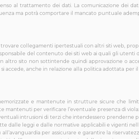
senso al trattamento dei dati. La comunicazione dei dat
eguenza ma potrà comportare il mancato puntuale adempi
rovare collegamenti ipertestuali con altri siti web, propo
esponsabile del contenuto dei siti web ai quali gli uten
o un altro sito non sottintende quindi approvazione o acc
 si accede, anche in relazione alla politica adottata per i
emorizzate e mantenute in strutture sicure che limit
e mantenuti per verificare l’eventuale presenza di violaz
eventuali intrusioni di terzi che intendessero prenderne p
itte dalle leggi e dalle normative applicabili e vigenti n
ll’avanguardia per assicurare e garantire la riservatezza