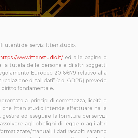
 utenti dei servizi Itten studio.
https://www.ittenstudio.it/
ed alle pagine o
 la tutela delle persone e di altri soggetti
 “Regolamento Europeo 2016/679 relativo alla
ircolazione di tali dati” (c.d. GDPR) prevede
e diritto fondamentale.
rontato ai principi di correttezza, liceità e
ali che Itten studio intende effettuare ha la
e, gestire ed eseguire la fornitura dei servizi
solvere agli obblighi di legge o agli altri
ormatizzate/manuali; i dati raccolti saranno