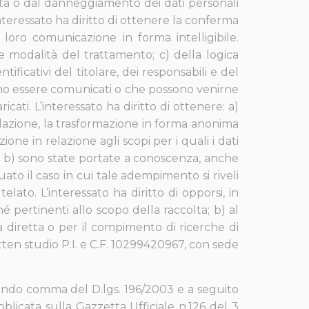
rdita o dal danneggiamento dei dati personali
L’interessato ha diritto di ottenere la conferma
loro comunicazione in forma intelligibile.
tà e modalità del trattamento; c) della logica
tificativi del titolare, dei responsabili e del
ssono essere comunicati o che possono venirne
cati. L’interessato ha diritto di ottenere: a)
ellazione, la trasformazione in forma anonima
ione in relazione agli scopi per i quali i dati
) e b) sono state portate a conoscenza, anche
uato il caso in cui tale adempimento si riveli
ato. L’interessato ha diritto di opporsi, in
é pertinenti allo scopo della raccolta; b) al
ta diretta o per il compimento di ricerche di
tten studio P.I. e C.F. 10299420967, con sede
secondo comma del D.lgs. 196/2003 e a seguito
blicata sulla Gazzetta Ufficiale n.126 del 3