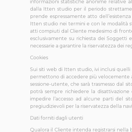
informazioni statistiche anonime relative all
dalla Itten studio per il periodo strettam
prende espressamente atto dell’esistenza d
Itten studio nei termini e con le modalità st
atti compiuti dal Cliente medesimo di fronte 
esclusivamente su richiesta dei Soggetti 
necessarie a garantire la riservatezza dei re
Cookies
Sui siti web di Itten studio, ivi inclusi quel
permettono di accedere più velocemente ai 
sessione-utente, che sarà trasmesso dal sit
potrà sempre richiedere la disattivazione 
impedire l’accesso ad alcune parti del sito
pregiudizievoli per la riservatezza della nav
Dati forniti dagli utenti
Qualora il Cliente intenda registrarsi nella 