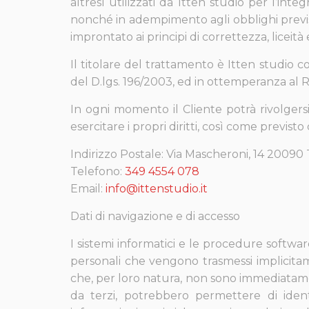
altresì utilizzati da Itten studio per l’inte
nonché in adempimento agli obblighi previst
improntato ai principi di correttezza, liceità 
Il titolare del trattamento è Itten studio c
del D.lgs. 196/2003, ed in ottemperanza al 
In ogni momento il Cliente potrà rivolgersi
esercitare i propri diritti, così come previsto
Indirizzo Postale:
Via Mascheroni, 14
20090 T
Telefono:
349 4554 078
Email:
info@ittenstudio.it
Dati di navigazione e di accesso
I sistemi informatici e le procedure softwar
personali che vengono trasmessi implicitamen
che, per loro natura, non sono immediatament
da terzi, potrebbero permettere di identifi