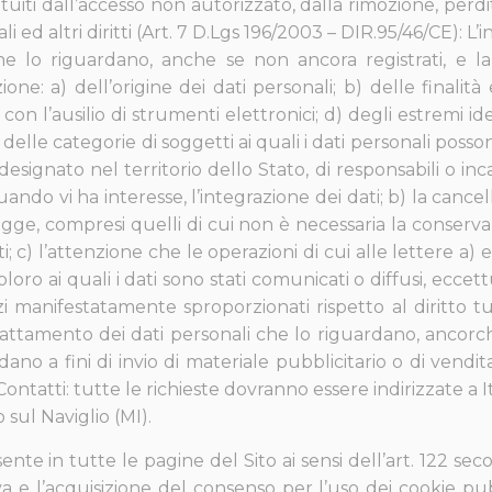
tituiti dall’accesso non autorizzato, dalla rimozione, pe
ali ed altri diritti (Art. 7 D.Lgs 196/2003 – DIR.95/46/CE): 
he lo riguardano, anche se non ancora registrati, e la 
zione: a) dell’origine dei dati personali; b) delle finali
n l’ausilio di strumenti elettronici; d) degli estremi iden
delle categorie di soggetti ai quali i dati personali po
ignato nel territorio dello Stato, di responsabili o incari
uando vi ha interesse, l’integrazione dei dati; b) la canc
 legge, compresi quelli di cui non è necessaria la conservaz
ti; c) l’attenzione che le operazioni di cui alle lettere a
oro ai quali i dati sono stati comunicati o diffusi, eccett
manifestatamente sproporzionati rispetto al diritto tutel
 trattamento dei dati personali che lo riguardano, ancorch
ano a fini di invio di materiale pubblicitario o di vendi
atti: tutte le richieste dovranno essere indirizzate a I
sul Naviglio (MI)
.
ente in tutte le pagine del Sito ai sensi dell’art. 122 
va e l’acquisizione del consenso per l’uso dei cookie pub