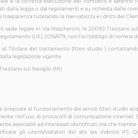
grale e la corretta esecuzione del contratto e saranno resi
i dalla legge o dai regolamenti e su richiesta dalle comp
e trasparenza tutelando la riservatezza e i diritti del Client
on sede legale in:
Via Mascheroni, 14
20090 Trezzano sul 
Regolamento (UE) 2016/679, non ha l’obbligo di nomina d
 al Titolare del trattamento (Itten studio ) contattando
 dalla legislazione vigente.
rezzano sul Naviglio (MI)
e preposte al funzionamento dei servizi Itten studio acq
te nell’uso di protocolli di comunicazione internet. Si t
e associabili ad interessati identificati, ma che tramite 
care gli utenti/visitatori del sito (es. indirizzi IP).