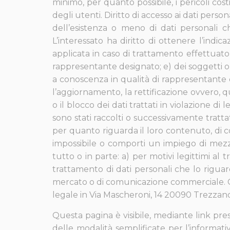
minimo, per quanto possibile, i pericoli cos
degli utenti. Diritto di accesso ai dati person
dell’esistenza o meno di dati personali c
L’interessato ha diritto di ottenere l’indica
applicata in caso di trattamento effettuato co
rappresentante designato; e) dei soggetti o 
a conoscenza in qualità di rappresentante des
l’aggiornamento, la rettificazione ovvero, q
o il blocco dei dati trattati in violazione di
sono stati raccolti o successivamente tratta
per quanto riguarda il loro contenuto, di col
impossibile o comporti un impiego di mezzi 
tutto o in parte: a) per motivi legittimi al
trattamento di dati personali che lo riguard
mercato o di comunicazione commerciale. Cont
legale in
Via Mascheroni, 14
20090 Trezzano 
Questa pagina è visibile, mediante link pres
delle modalità semplificate per l’informati