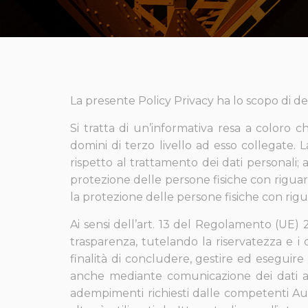
La presente Policy Privacy ha lo scopo di des
Si tratta di un’informativa resa a coloro c
domini di terzo livello ad esso collegate. 
rispetto al trattamento dei dati personali;
protezione delle persone fisiche con riguard
la protezione delle persone fisiche con rig
Ai sensi dell’art. 13 del Regolamento (UE) 2
trasparenza, tutelando la riservatezza e i d
finalità di concludere, gestire ed eseguire i 
anche mediante comunicazione dei dati a te
adempimenti richiesti dalle competenti Auto