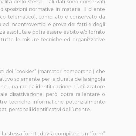
nalità dello stesso. Tali dati sono conservati
sposizioni normative in materia. Il cliente
fico telematico), compilato e conservato da
a ed incontrovertibile prova dei fatti e degli
za assoluta e potrà essere esibito e/o fornito
 tutte le misure tecniche ed organizzative
izzati dei “cookies” (marcatori temporanei) che
ttivo solamente per la durata della singola
e una rapida identificazione. L’utilizzatore
le disattivazione, però, potrà rallentare o
d altre tecniche informatiche potenzialmente
ti personali identificativi dell’utente.
alla stessa forniti, dovrà compilare un “form”