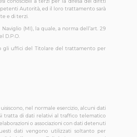
 conoscibili a terzi per la difesa dei diritti
etenti Autorità, ed il loro trattamento sarà
e e di terzi.
Naviglio (MI)
, la quale, a norma dell’art. 29
el D.P.O.
 gli uffici del Titolare del trattamento per
uisiscono, nel normale esercizio, alcuni dati
ratta di dati relativi al traffico telematico
elaborazioni o associazioni con dati detenuti
 Questi dati vengono utilizzati soltanto per