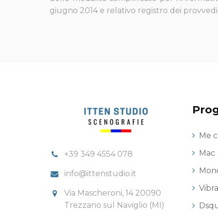
giugno 2014 e relativo registro dei provved
Prog
Me c
Mac
+39 349 4554 078
Monc
info@ittenstudio.it
Vibr
Via Mascheroni, 14 20090
Trezzano sul Naviglio (MI)
Dsq