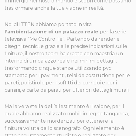
Immergiti nel nostro mondo e scopri come possiamo
trasformare anche la tua visione in realtà.
Noi di ITTEN abbiamo portato in vita
l’ambientazione di un palazzo reale
per la serie
televisiva “Me Contro Te”. Partendo da render e
disegni tecnici, e grazie alle precise indicazioni sulle
finiture, il nostro team ha creato con maestria un
interno di un palazzo reale nei minimi dettagli,
trasformando cinque stanze utilizzando pvc
stampato per i pavimenti, telai da costruzione per le
pareti, polistirolo per i soffitti dei corridoi e per i
camini, e carte da parati per ulteriori dettagli murali.
Ma la vera stella dell’allestimento è il salone, per il
quale abbiamo realizzato mobili in legno tanganica,
successivamente mordenzati per ottenere la
finitura voluta dallo scenografo. Ogni elemento è
stato accuratamente studiato e realizzato per