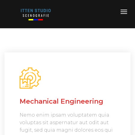
Mechanical Engineering
Nemo enim ipsam voluptatem quia
voluptas sit aspernatur aut odit aut
fugit, sed quia magni dolores eos qui