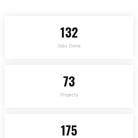
166
Jobs Done
92
Projects
220