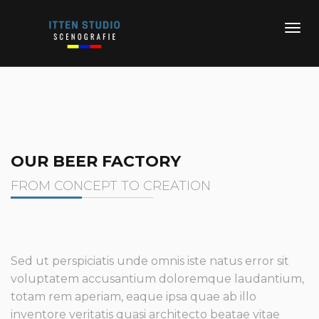
OUR BEER FACTORY
FROM CONCEPT TO CREATION
Sed ut perspiciatis unde omnis iste natus error sit
voluptatem accusantium doloremque laudantium,
totam rem aperiam, eaque ipsa quae ab illo
inventore veritatis quasi architecto beatae vitae