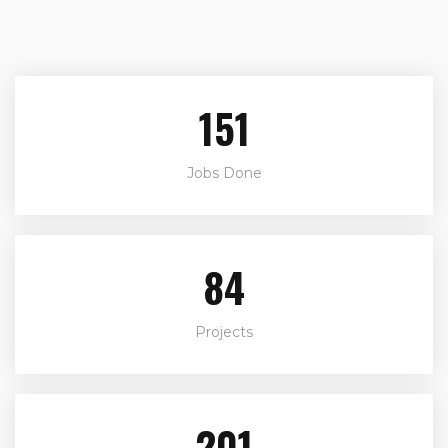
171
Jobs Done
95
Projects
227